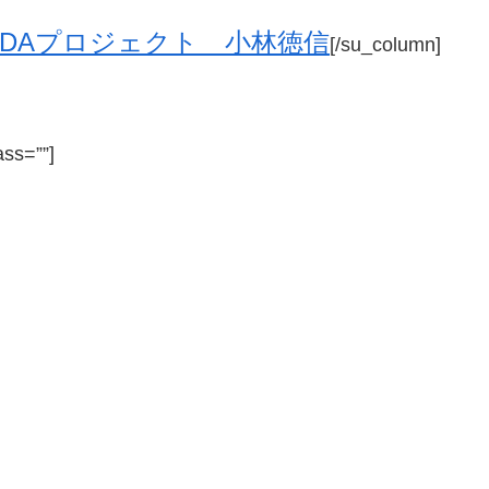
NDAプロジェクト 小林徳信
[/su_column]
ass=””]