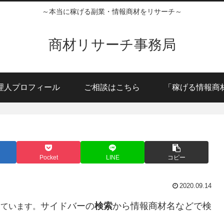
～本当に稼げる副業・情報商材をリサーチ～
商材リサーチ事務局
理人プロフィール
ご相談はこちら
「稼げる情報商
Pocket
LINE
コピー
2020.09.14
サイドバーの
検索
から情報商材名などで検
しています。