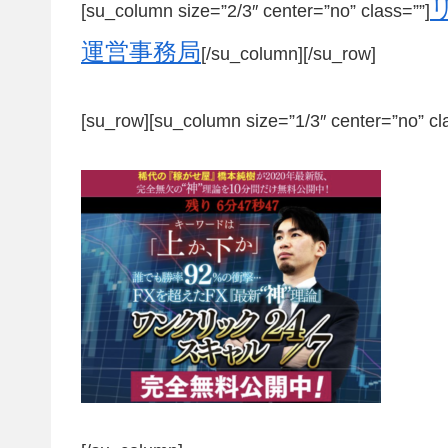
[su_column size=”2/3″ center=”no” class=””]
運営事務局
[/su_column][/su_row]
[su_row][su_column size=”1/3″ center=”no” cl