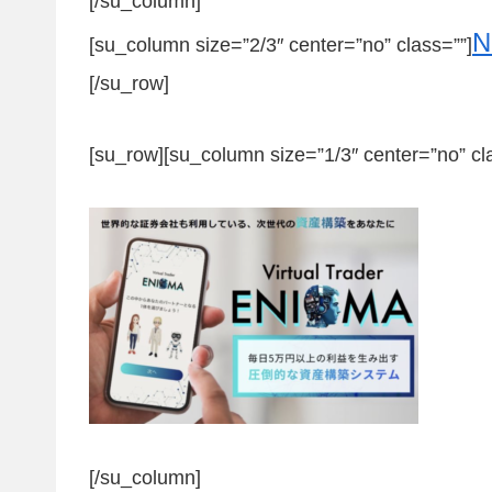
[/su_column]
[su_column size=”2/3″ center=”no” class=””]
[/su_row]
[su_row][su_column size=”1/3″ center=”no” cl
[/su_column]