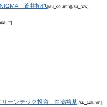
ENIGMA 蒼井拓也
[/su_column][/su_row]
ass=””]
グリーンテック投資 白潟裕基
[/su_column]