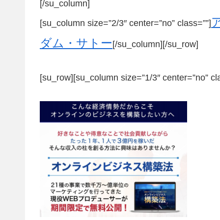
[/su_column]
[su_column size=”2/3″ center=”no” class=””]
ダム・サトー
[/su_column][/su_row]
[su_row][su_column size=”1/3″ center=”no” cl