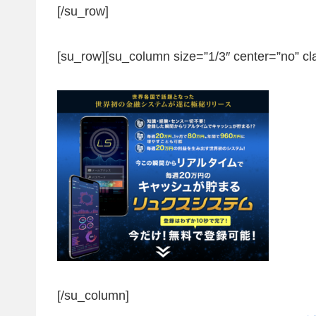
[/su_row]
[su_row][su_column size=”1/3″ center=”no” cl
[/su_column]