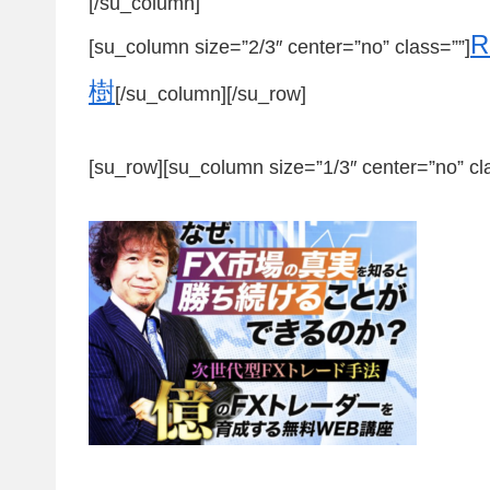
[/su_column]
[su_column size=”2/3″ center=”no” class=””]
樹
[/su_column][/su_row]
[su_row][su_column size=”1/3″ center=”no” cl