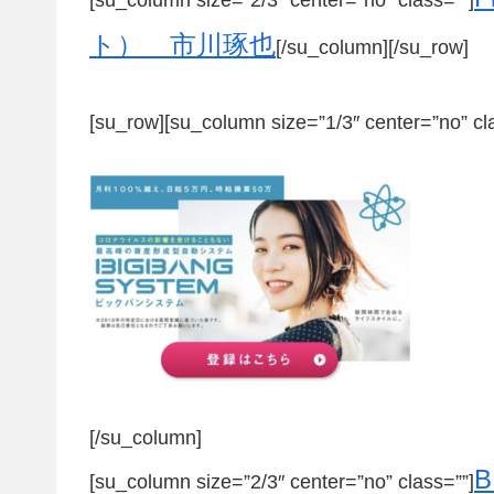
[su_column size=”2/3″ center=”no” class=””]
ト） 市川琢也
[/su_column][/su_row]
[su_row][su_column size=”1/3″ center=”no” cl
[/su_column]
[su_column size=”2/3″ center=”no” class=””]