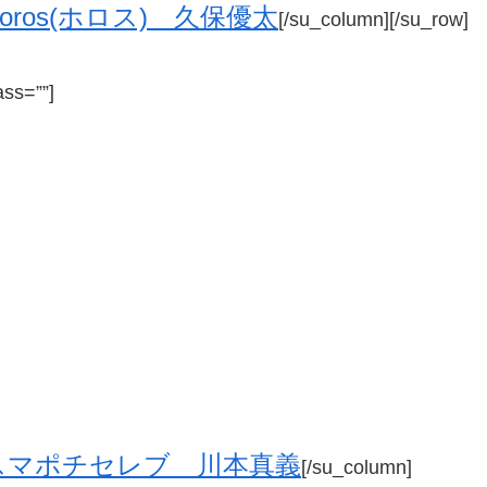
Horos(ホロス) 久保優太
[/su_column][/su_row]
ass=””]
スマポチセレブ 川本真義
[/su_column]