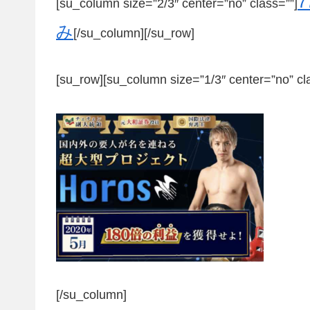
[su_column size=”2/3″ center=”no” class=””]
み
[/su_column][/su_row]
[su_row][su_column size=”1/3″ center=”no” cl
[/su_column]