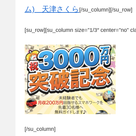
ム) 天津さくら
[/su_column][/su_row]
[su_row][su_column size=”1/3″ center=”no” cl
[/su_column]