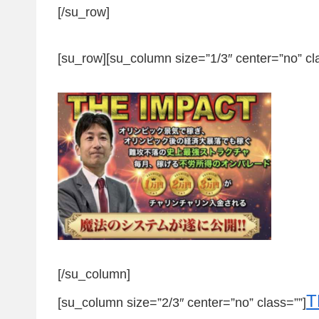
[/su_row]
[su_row][su_column size=”1/3″ center=”no” cl
[/su_column]
[su_column size=”2/3″ center=”no” class=””]