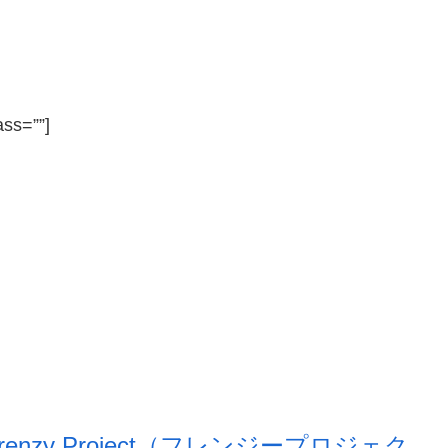
ass=””]
renzy Project（フレンジープロジェク