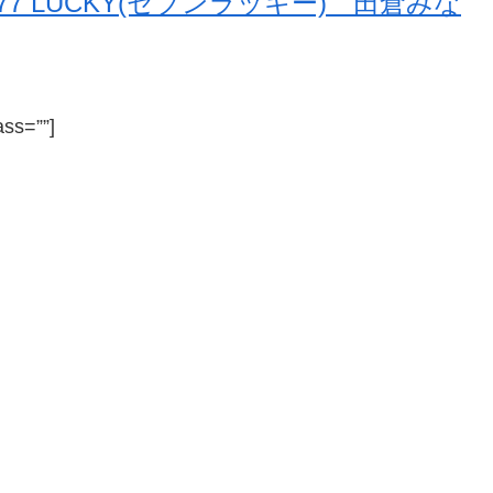
777 LUCKY(セブンラッキー) 田倉みな
ass=””]