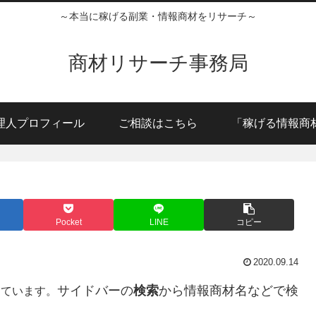
～本当に稼げる副業・情報商材をリサーチ～
商材リサーチ事務局
理人プロフィール
ご相談はこちら
「稼げる情報商
Pocket
LINE
コピー
2020.09.14
サイドバーの
検索
から情報商材名などで検
しています。