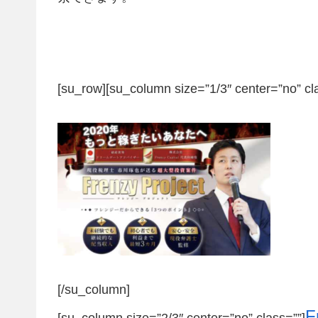
[su_row][su_column size=”1/3″ center=”no” cl
[/su_column]
F