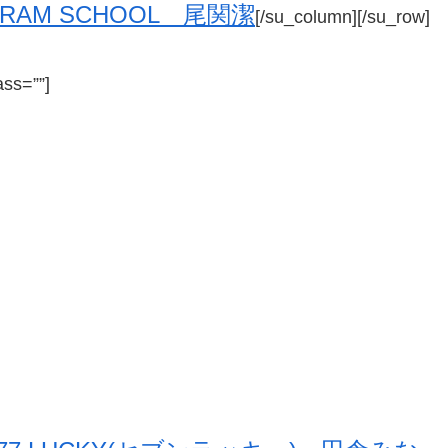
CRAM SCHOOL 尾関潔
[/su_column][/su_row]
ass=””]