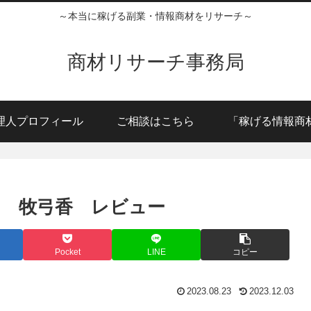
～本当に稼げる副業・情報商材をリサーチ～
商材リサーチ事務局
理人プロフィール
ご相談はこちら
「稼げる情報商
ブ） 牧弓香 レビュー
Pocket
LINE
コピー
2023.08.23
2023.12.03