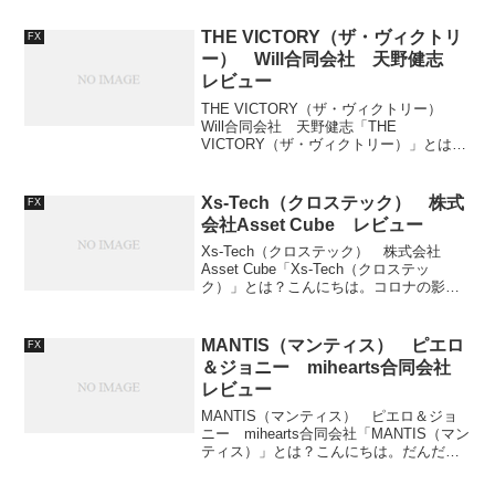
人が減りましたね。さて、今回は、佐藤
加奈江さんの「GRANT（グラント）」を
THE VICTORY（ザ・ヴィクトリ
FX
レビューしていきま...
ー） Will合同会社 天野健志
レビュー
THE VICTORY（ザ・ヴィクトリー）
Will合同会社 天野健志「THE
VICTORY（ザ・ヴィクトリー）」とは？
こんにちは。今日の雑学です。1年のはじ
まりは1月1日、終わりは12月31日です。
そのため、「1年の真ん中の日はい
Xs-Tech（クロステック） 株式
FX
つ？」...
会社Asset Cube レビュー
Xs-Tech（クロステック） 株式会社
Asset Cube「Xs-Tech（クロステッ
ク）」とは？こんにちは。コロナの影響
で自粛生活が続いていますね。「いつま
で続くのか」とよく耳にする毎日です。
ほとんどの人が気づいているかもしれま
MANTIS（マンティス） ピエロ
FX
せんが、...
＆ジョニー mihearts合同会社
レビュー
MANTIS（マンティス） ピエロ＆ジョ
ニー mihearts合同会社「MANTIS（マン
ティス）」とは？こんにちは。だんだん
気温が下がってきましたね。私は寒がり
なので冬眠したい気分です。電気代をケ