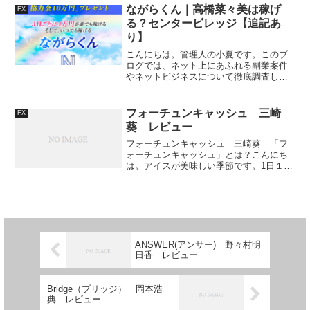
チらずに暖房を常時稼働させていくスタ
ながらくん｜高橋菜々美は稼げ
FX
イルな...
る？センタービレッジ【追記あ
り】
こんにちは。管理人の小夏です。このブ
ログでは、ネット上にあふれる副業案件
やネットビジネスについて徹底調査し、
本当に稼ぐことが出来る優良オファーか
どうかを検証をしております。今回は
「センタービレッジ合同会社」の「なが
フォーチュンキャッシュ 三崎
FX
らくん」という商材をレビュ...
葵 レビュー
フォーチュンキャッシュ 三崎葵 「フ
ォーチュンキャッシュ」とは？こんにち
は。アイスが美味しい季節です。1日１本
は食べます。さて、今回は、三崎葵さん
の「フォーチュンキャッシュ」をレビュ
ーしていきます。FX関連の案件です。特
定商取引法に基づく表...
ANSWER(アンサー) 野々村明
日香 レビュー
Bridge（ブリッジ） 岡本浩
典 レビュー