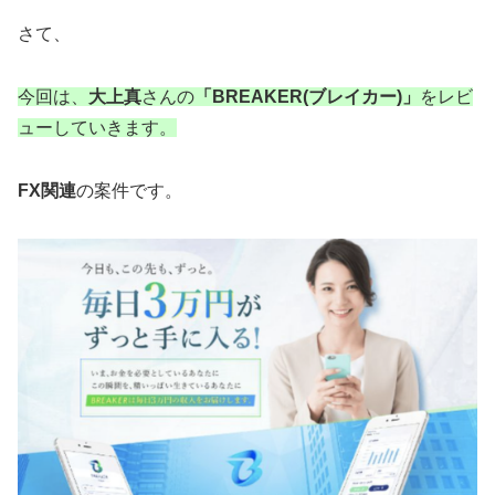
さて、
今回は、
大上真
さんの
「BREAKER(ブレイカー)」
をレビ
ューしていきます。
FX関連
の案件です。