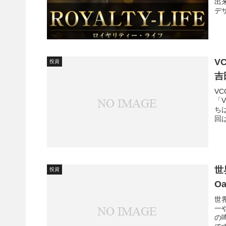
出
デザ
V
投資
吉
VC
「V
ち
回
世
投資
O
世
一
の