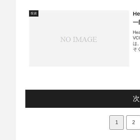
H
投資
一
He
VC
は
そ
次
1
2