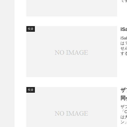
で
i
投資
i
は
せ
す
ザ
投資
同
ザ
「
は
ン