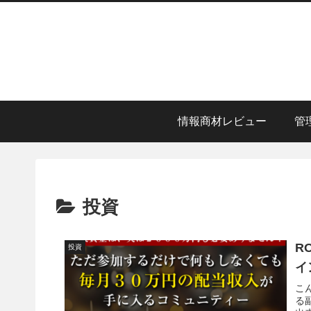
情報商材レビュー
管
投資
R
投資
イ
こ
る