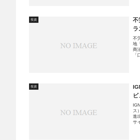
不
投資
ラ
不
地
商
「
I
投資
ビ
I
ス
進
サイ