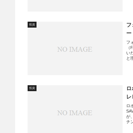
フ
投資
ー
フ
（
い
と
ロ
投資
レ
ロ
S
が
チ