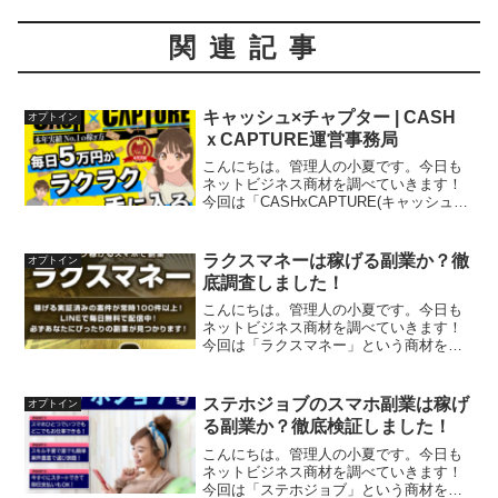
関連記事
キャッシュ×チャプター | CASH
オプトイン
ｘCAPTURE運営事務局
こんにちは。管理人の小夏です。今日も
ネットビジネス商材を調べていきます！
今回は「CASHxCAPTURE(キャッシュ×
チャプター)運営事務局」の
「CASHxCAPTURE(キャッシュ×チャプ
ター)」という商材をレビューしていきま
ラクスマネーは稼げる副業か？徹
オプトイン
す。【毎日5...
底調査しました！
こんにちは。管理人の小夏です。今日も
ネットビジネス商材を調べていきます！
今回は「ラクスマネー」という商材をレ
ビューしていきます。【ラクラク稼げる
スマホで副業、平均日給３万円】という
キャッチフレーズは本当でしょうか。私
ステホジョブのスマホ副業は稼げ
オプトイン
は当ブログの執筆を通して...
る副業か？徹底検証しました！
こんにちは。管理人の小夏です。今日も
ネットビジネス商材を調べていきます！
今回は「ステホジョブ」という商材をレ