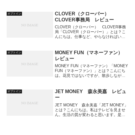
ビューしていきます。【1日5分程度の作
業で平均日給1万円】というキャッチフレ
ーズは本当でしょうか。私は当ブログの
CLOVER（クローバー）
オプトイン
執筆を通して多くの情...
CLOVER事務局 レビュー
CLOVER（クローバー） CLOVER事務
局「CLOVER（クローバー）」とは？こ
んにちは。仕事など、やらなければいけ
ないことをしている時、モチベーション
がわかない日がありますよね。それは普
通のことです。しかし、一流と二流の差
MONEY FUN（マネーファン）
オプトイン
はモチベーシ...
レビュー
MONEY FUN（マネーファン）「MONEY
FUN（マネーファン）」とは？こんにち
は。花見ではないですが、散歩しながら
桜を見てきました。散り始めている桜も
ありましたが、やはり桜並木というのは
綺麗ですね。ちなみに夜桜も見たんです
JET MONEY 森永美嘉 レビュ
オプトイン
が、暖かい...
ー
JET MONEY 森永美嘉「JET MONEY」
とは？こんにちは。私はテレビを見ませ
ん。生活の質が変わると思います。是非
オススメします。さて、今回は、森永美
嘉さんの「JET MONEY」をレビューし
ていきます。副業紹介案件です。特定商
取引...