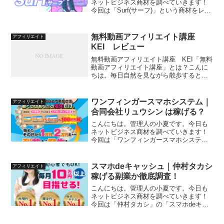
ネットビジネス商材を調べていきます！
今回は「Surf(サーフ)」という商材をレビ
ューしていきます。【作業時間はたった
の10分、あとは放置で全自動！】という
キャッチフレーズは本当でしょうか。私
無料動画アフィリエイト講座
アフィリエイト
はこれまで当ブ...
KEI レビュー
無料動画アフィリエイト講座 KEI「無料
動画アフィリエイト講座」とは？こんに
ちは。毎日自然を見ながら散歩すると本
当に気持ちがいい。さて、今回は、KEIさ
んの「無料動画アフィリエイト講座」を
レビューしていきます。アフェリエイト
ワンフィンガースマホシステム｜
アフィリエイト
塾のオファーです...
合同会社リュウシン は稼げる？
こんにちは。管理人の小夏です。今日も
ネットビジネス商材を調べていきます！
今回は「ワンフィンガースマホシステム
(スマサク)」という商材をレビューしてい
きます。【1日10分で1ヶ月分の給料を超
える奇跡の新ビジネス】というキャッチ
スマホdeキャッシュ｜仲村タカシ
アフィリエイト
フレーズは本当で...
稼げる副業か徹底調査！
こんにちは。管理人の小夏です。今日も
ネットビジネス商材を調べていきます！
今回は「仲村タカシ」の「スマホdeキャ
ッシュ」という商材をレビューしていき
ます。【初心者でも毎月10万円以上目指