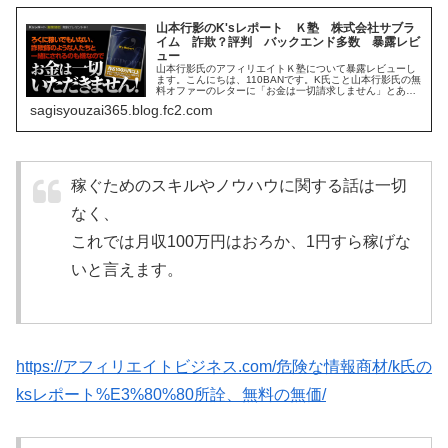
山本行影のK'sレポート Ｋ塾 株式会社サブラ
イム 詐欺？評判 バックエンド多数 暴露レビ
ュー
山本行影氏のアフィリエイトＫ塾について暴露レビューし
ます。こんにちは、110BANです。K氏こと山本行影氏の無
料オファーのレターに「お金は一切請求しません」とある
ので、K'Sレポートを請求しますと、PDFのK'sレポートが
sagisyouzai365.blog.fc2.com
届きます。このK'...
稼ぐためのスキルやノウハウに関する話は一切
なく、
これでは月収100万円はおろか、1円すら稼げな
いと言えます。
https://アフィリエイトビジネス.com/危険な情報商材/k氏の
ksレポート%E3%80%80所詮、無料の無価/