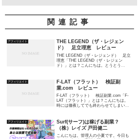
関連記事
THE LEGEND（ザ・レジェン
アフィリエイト
ド） 足立理恵 レビュー
THE LEGEND（ザ・レジェンド） 足立
理恵「THE LEGEND（ザ・レジェン
ド）」とは？こんにちは。とうとう
「GoToキャンペーン」を使って大分の温
泉旅行に行く決心をしました。いつもの
旅行費用の半額で済みますので、ちょっ
F-LAT（フラット） 検証副
アフィリエイト
と贅沢な宿泊...
業.com レビュー
F-LAT（フラット） 検証副業.com「F-
LAT（フラット）」とは？こんにちは。
時には徹夜してでも終わらせてしまいた
い作業ってある。さて、今回は、検証副
業.comが提供する「F-LAT（フラッ
ト）」をレビューしていきます。副業を
Surf(サーフ)は稼げる副業？
アフィリエイト
紹介する...
（株）レイズ 戸田健二
こんにちは。管理人の小夏です。今日も