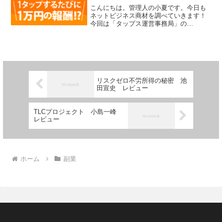
こんにちは。管理人の小夏です。今日も
ネットビジネス商材を調べていきます！
今回は「タップス運営事務局」の
「TAPS(タップス)」という商材をレビュ
ーしていきます。【1タップするたびに1
万円の報酬】というキャッチフレーズは
本当でしょうか。私は当...
リスクゼロ不労所得の秘密 池
田宣史 レビュー
TLCプロジェクト 小島一峰
レビュー
ホーム
副業