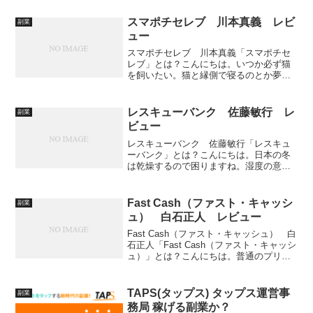
どうかを検証をしております。今回は
「天野健志(あまのたけし)」のMIRAI (ミ
スマポチセレブ 川本真義 レビ
副業
ライ)」という商...
ュー
スマポチセレブ 川本真義「スマポチセ
レブ」とは？こんにちは。いつか必ず猫
を飼いたい。猫と縁側で寝るのとか夢で
すね。さて、今回は、川本真義さんの
「スマポチセレブ」をレビューしていき
ます。副業紹介案件です。特定商取引法
レスキューバンク 佐藤敏行 レ
副業
に基づく表記ーーーーーーー...
ビュー
レスキューバンク 佐藤敏行「レスキュ
ーバンク」とは？こんにちは。日本の冬
は乾燥するので困りますね。湿度の意味
でも私は夏が好きです。今回は、佐藤敏
行さんの「レスキューバンク」をレビュ
ーしていきます。金利の高い銀行を紹介
Fast Cash（ファスト・キャッシ
副業
してくれるようです。（E...
ュ） 白石正人 レビュー
Fast Cash（ファスト・キャッシュ） 白
石正人「Fast Cash（ファスト・キャッシ
ュ）」とは？こんにちは。普通のプリン
よりもカスタードプリン派です。牛乳プ
リンも捨てがたい。さて、今回は、白石
正人の「Fast Cash（ファスト・キ...
TAPS(タップス) タップス運営事
副業
務局 稼げる副業か？