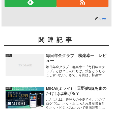
user
関連記事
毎日年金クラブ 柳楽幸一 レビ
副業
ュー
毎日年金クラブ 柳楽幸一「毎日年金ク
ラブ」とは？こんにちは。焼きとうもろ
こし食べたい。さて、今回は、柳楽幸一
さんの「毎日年金クラブ」をレビューし
ていきます。よくわからない案件です。
特定商取引法に基づく表記ーーーーーー
MIRAI(ミライ) ｜天野健志(あまの
副業
ーーーーーーーーーーーー...
たけし)は稼げる？
こんにちは。管理人の小夏です。このブ
ログでは、ネット上にあふれる副業案件
やネットビジネスについて徹底調査し、
本当に稼ぐことが出来る優良オファーか