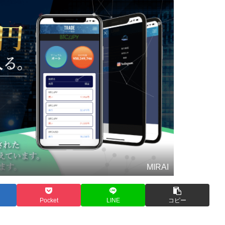
MIRAI
Pocket
LINE
コピー