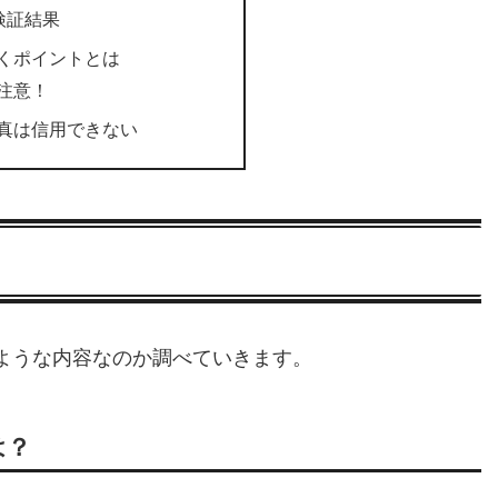
)検証結果
くポイントとは
注意！
真は信用できない
ような内容なのか調べていきます。
は？