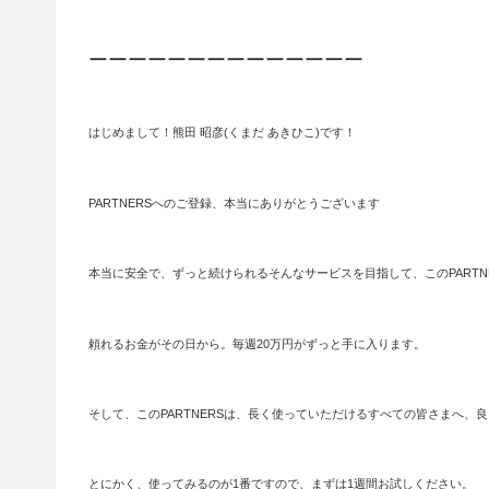
ーーーーーーーーーーーーーー
はじめまして！熊田 昭彦(くまだ あきひこ)です！
PARTNERSへのご登録、本当にありがとうございます
本当に安全で、ずっと続けられるそんなサービスを目指して、このPARTN
頼れるお金がその日から。毎週20万円がずっと手に入ります。
そして、このPARTNERSは、長く使っていただけるすべての皆さまへ
とにかく、使ってみるのが1番ですので、まずは1週間お試しください。