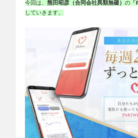
今回は、
熊田昭彦
（合同会社異類無礙）
の
「
していきます。