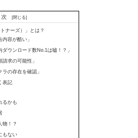
目次
パートナーズ）」とは？
告内容が酷い」
ダウンロード数No.1は嘘！？」
額請求の可能性」
クラの存在を確認」
く表記
れるかも
居
人物！？
にもない