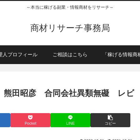
～本当に稼げる副業・情報商材をリサーチ～
商材リサーチ事務局
理人プロフィール
ご相談はこちら
「稼げる情報商
） 熊田昭彦 合同会社異類無礙 レビ
Pocket
LINE
コピー