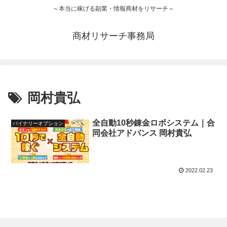
～本当に稼げる副業・情報商材をリサーチ～
商材リサーチ事務局
岡村貴弘
全自動10秒錬金ロボシステム｜合
バイナリーオプション
同会社アドバンス 岡村貴弘
2022.02.23