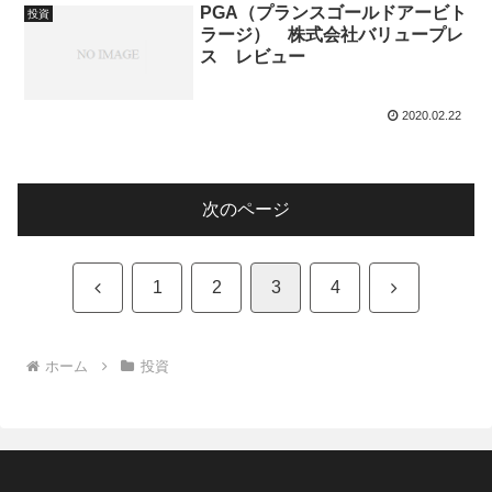
PGA（プランスゴールドアービト
投資
ラージ） 株式会社バリュープレ
ス レビュー
2020.02.22
次のページ
前
次
1
2
3
4
へ
へ
ホーム
投資