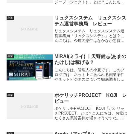
ジープロジェクト）」とは？こんにち
は。情報商材で「OOプロジェクト」とい
う商品は、過去全て悪質案件でした。さ
て、今回は、市川琢也さんの「F...
リュクスシステム リュクスシス
副業
テム運営事務局 レビュー
リュクスシステム リュクスシステム運
営事務局「リュクスシステム」とは？こ
んにちは。今度の案件はなかなか悪質な
ようです。今回は、「リュクスシステ
ム」をレビューしていきます。競馬予想
ソフトらしいです。特定商取引法に基づ
MIRAI(ミライ) ｜天野健志(あまの
副業
く表記ーーーーーーーーーー...
たけし)は稼げる？
こんにちは。管理人の小夏です。このブ
ログでは、ネット上にあふれる副業案件
やネットビジネスについて徹底調査し、
本当に稼ぐことが出来る優良オファーか
どうかを検証をしております。今回は
「天野健志(あまのたけし)」のMIRAI (ミ
ポケリッチPROJECT KOJI レ
副業
ライ)」という商...
ビュー
ポケリッチPROJECT KOJI「ポケリッ
チPROJECT」とは？こんにちは。お盆は
たくさん悪質案件が湧きそうですね。さ
て、今回は、KOJIさんの「ポケリッチ
PROJECT」をレビューしていきます。謎
の案件です。特定商取引法に基づく表記
Apple（アップル） Innovation
副業