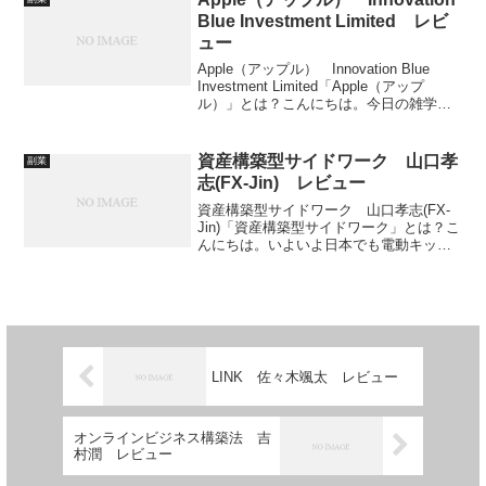
ー...
Blue Investment Limited レビ
ュー
Apple（アップル） Innovation Blue
Investment Limited「Apple（アップ
ル）」とは？こんにちは。今日の雑学で
す。ビールに関する専門用語をご紹介し
ます。およそ1,500種類以上の化学成分か
ら成り立ってい...
資産構築型サイドワーク 山口孝
副業
志(FX-Jin) レビュー
資産構築型サイドワーク 山口孝志(FX-
Jin)「資産構築型サイドワーク」とは？こ
んにちは。いよいよ日本でも電動キック
ボードが自転車専用通行帯で利用され始
めました。諸外国のように普及すれば絶
対に流行ると思います。さて、今回は、
山口孝志(FX...
LINK 佐々木颯太 レビュー
オンラインビジネス構築法 吉
村潤 レビュー